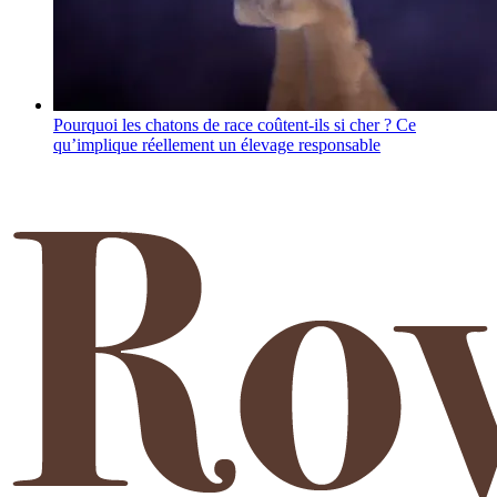
Pourquoi les chatons de race coûtent-ils si cher ? Ce
qu’implique réellement un élevage responsable